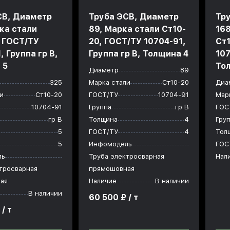
СВ, Диаметр
Труба ЭСВ, Диаметр
Тр
ка стали
89, Марка стали Ст10-
168
, ГОСТ/ТУ
20, ГОСТ/ТУ 10704-91,
Ст
, Группа гр В,
Группа гр В, Толщина 4
107
 5
То
Диаметр
89
325
Марка стали
Ст10-20
Диа
и
Ст10-20
ГОСТ/ТУ
10704-91
Мар
10704-91
Группа
гр В
ГОС
гр В
Толщина
4
Гру
5
ГОСТ/ТУ
4
Тол
5
Инфомодель
ГОС
ль
Труба электросварная
Нал
тросварная
прямошовная
ая
Наличие
В наличии
В наличии
60 500 ₽ / т
/ т