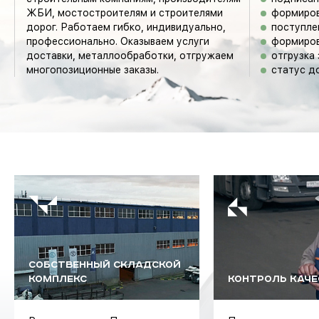
ЖБИ, мостостроителям и строителями
формиров
дорог. Работаем гибко, индивидуально,
поступле
профессионально. Оказываем услуги
формиров
доставки, металлообработки, отгружаем
отгрузка 
многопозиционные заказы.
статус д
CОБСТВЕННЫЙ СКЛАДСКОЙ
КОМПЛЕКС
КОНТРОЛЬ КАЧ