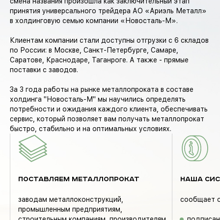
смена названия произошла как заключительный этап
принятия универсального трейдера АО «Ариэль Металл»
в холдинговую семью компании «Новосталь-М».
Клиентам компании стали доступны отгрузки с 6 складов
по России: в Москве, Санкт-Петербурге, Самаре,
Саратове, Краснодаре, Таганроге. А также - прямые
поставки с заводов.
За 3 года работы на рынке металлопроката в составе
холдинга "Новосталь-М" мы научились определять
потребности и ожидания каждого клиента, обеспечивать
сервис, который позволяет вам получать металлопрокат
быстро, стабильно и на оптимальных условиях.
ПОСТАВЛЯЕМ МЕТАЛЛОПРОКАТ
НАША СИС
заводам металлоконструкций,
сообщает о
промышленным предприятиям,
строительным компаниям, производителям
подписан