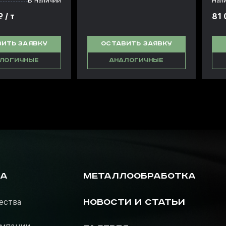
В наличии
Нал
 / т
81 
ИТЬ ЗАЯВКУ
ОСТАВИТЬ ЗАЯВКУ
ЛОГИЧНЫЕ
АНАЛОГИЧНЫЕ
РА
МЕТАЛЛООБРАБОТКА
ества
НОВОСТИ И СТАТЬИ