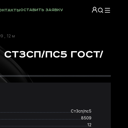
Оставить заявку
онтакты
 , 12 м
 СТ3СП/ПС5 ГОСТ/
Ст3сп/пс5
8509
12