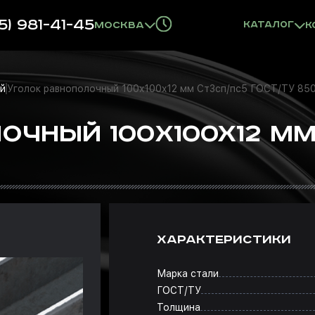
5) 981-41-45
Москва
Каталог
К
ый
Уголок равнополочный 100x100x12 мм Ст3сп/пс5 ГОСТ/ТУ 8509
ЧНЫЙ 100X100X12 ММ
ХАРАКТЕРИСТИКИ
Марка стали
ГОСТ/ТУ
Толщина