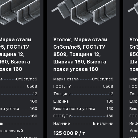
Марка стали
Уголок, Марка стали
Уго
с5, ГОСТ/ТУ
Ст3сп/пс5, ГОСТ/ТУ
Ст
лщина 12,
8509, Толщина 12,
850
160, Высота
Ширина 180, Высота
Ши
олка 160
полки уголка 180
пол
и
Ст3сп/пс5
Марка стали
Ст3сп/пс5
Мар
8509
ГОСТ/ТУ
8509
ГОС
12
Толщина
12
Тол
160
Ширина
180
Шир
ки уголка
160
Высота полки уголка
180
Выс
160
ГОСТ/ТУ
180
ГОС
ль
Наличие
В наличии
Инф
внополочный
Уго
125 000 ₽ / т